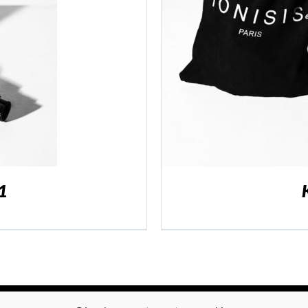
ER
/
DÉTAILS
1