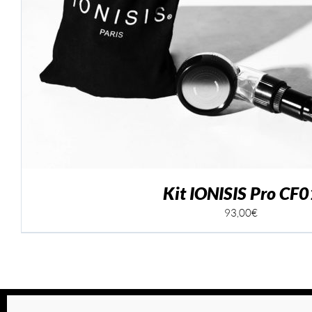
AJOUTER AU PANI
Kit IONISIS Pro CF0
93,00
€
© Ionisis Paris | 2026 |
CGV
|
Mentions légales