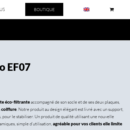
US
BOUTIQUE
ro EF07
e éco-filtrante
accompagné de son socle et de ses deux plaques,
 coiffure
. Notre produit au design élégant est livré avec un support,
 pour le stabiliser. Un produit de qualité utilisant une nouvelle
miques, simple d’utilisation,
agréable pour vos clients elle limite