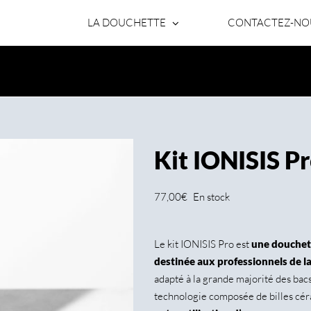
LA DOUCHETTE
CONTACTEZ-NO
Kit IONISIS P
77,00
€
En stock
Le kit IONISIS Pro est
une douchett
destinée aux professionnels de la
adapté à la grande majorité des bacs,
technologie composée de billes céra