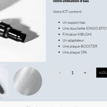
votre utilisation d’eau
.
Votre KIT contient :
Un support bac
Une douchette IONISIS EF0
Filtration KIBUSHI
Un adaptateur
Une plaque BOOSTER
Une plaque SPA
AJOU
quantité
Alternative:
de
Kit
IONISIS
Pro
EF07