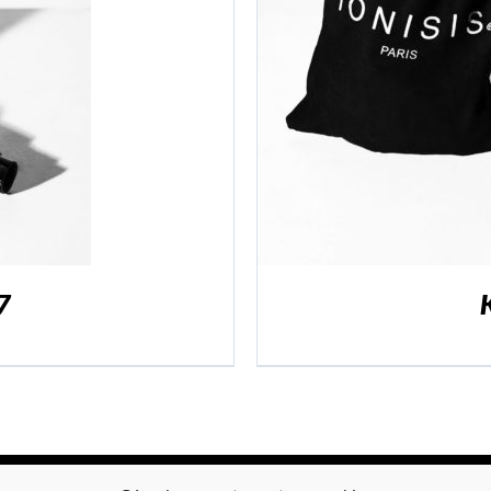
ER
/
DÉTAILS
7