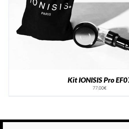
AJOUTER AU PANI
Kit IONISIS Pro EF0
77,00
€
© Ionisis Paris | 2026 |
CGV
|
Mentions légales