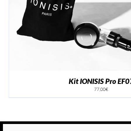
AJOUTER AU PANI
Kit IONISIS Pro EF0
77,00
€
© Ionisis Paris | 2026 |
CGV
|
Mentions légales