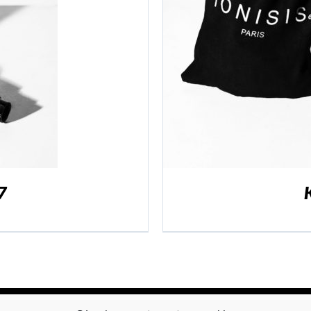
ER
/
DÉTAILS
7